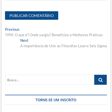
Navegação
Previous
Previous
post:
TPM: O que é? Onde surgiu? Benefícios e Melhores Práticas
de
Next
Next
Post
post:
A Importância de Unir as Filosofias Lean e Seis Sigma
Busca
…
TORNE-SE UM INSCRITO