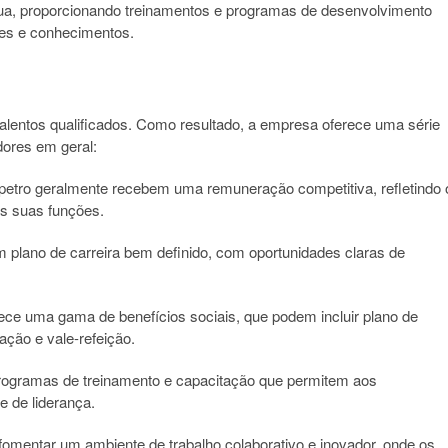
ínua, proporcionando treinamentos e programas de desenvolvimento
des e conhecimentos.
 talentos qualificados. Como resultado, a empresa oferece uma série
dores em geral:
etro geralmente recebem uma remuneração competitiva, refletindo 
às suas funções.
 plano de carreira bem definido, com oportunidades claras de
rece uma gama de benefícios sociais, que podem incluir plano de
ação e vale-refeição.
ogramas de treinamento e capacitação que permitem aos
 de liderança.
fomentar um ambiente de trabalho colaborativo e inovador, onde os