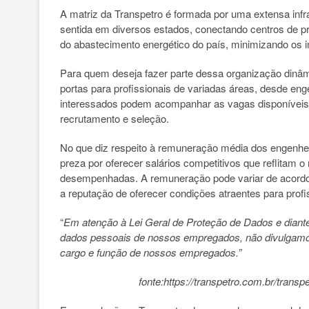
A matriz da Transpetro é formada por uma extensa infra
sentida em diversos estados, conectando centros de pr
do abastecimento energético do país, minimizando os i
Para quem deseja fazer parte dessa organização dinâmi
portas para profissionais de variadas áreas, desde eng
interessados podem acompanhar as vagas disponíveis p
recrutamento e seleção.
No que diz respeito à remuneração média dos engenhei
preza por oferecer salários competitivos que reflitam 
desempenhadas. A remuneração pode variar de acordo
a reputação de oferecer condições atraentes para profis
“
Em atenção à Lei Geral de Proteção de Dados e diant
dados pessoais de nossos empregados, não divulgamos 
cargo e função de nossos empregados.”
fonte:https://transpetro.com.br/transp