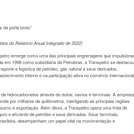
s de porte bruto”
idos do Relatório Anual Integrado de 2022)
anspetro emerge como uma das principais engrenagens que impulsion
da em 1998 como subsidiária da Petrobras, a Transpetro se destaco
orte e logística de petróleo, gás natural e seus derivados,
stecimento interno e na participação ativa no comércio internacional
te de hidrocarbonetos através de dutos, navios e terminais. A empres
nde por milhares de quilômetros, interligando as principais regiões
onsumo e exportação. Além disso, a Transpetro opera uma frota de
ro e eficiente de petróleo e seus derivados. Seus terminais,
 brasileira, desempenham um papel vital na movimentação e