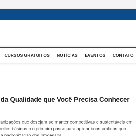
 Operacional
E OPERAÇÕES
CURSOS GRATUITOS
NOTÍCIAS
EVENTOS
CONTATO
da Qualidade que Você Precisa Conhecer
ganizações que desejam se manter competitivas e sustentáveis em
tos básicos é o primeiro passo para aplicar boas práticas que
e a padronização dos processos.