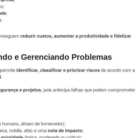
co;
ade
;
a.
conseguem
reduzir custos, aumentar a produtividade e fidelizar
pando e Gerenciando Problemas
 permite
identificar, classificar e priorizar riscos
de acordo com a
l
.
egurança e projetos
, pois antecipa falhas que podem comprometer
ro humano, atraso de fornecedor);
ixa, média, alta) e uma
nota de impacto
;
 prioridade
(baixa, moderada ou crítica);