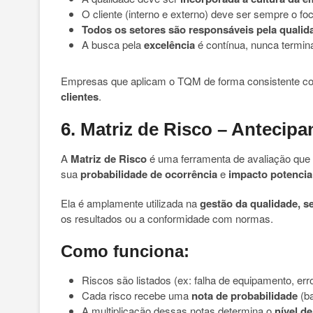
O cliente (interno e externo) deve ser sempre o fo
Todos os setores são responsáveis pela qualid
A busca pela
excelência
é contínua, nunca termin
Empresas que aplicam o TQM de forma consistente 
clientes
.
6. Matriz de Risco – Anteci
A
Matriz de Risco
é uma ferramenta de avaliação que
sua
probabilidade de ocorrência
e
impacto potencia
Ela é amplamente utilizada na
gestão da qualidade, s
os resultados ou a conformidade com normas.
Como funciona:
Riscos são listados (ex: falha de equipamento, er
Cada risco recebe uma
nota de probabilidade
(ba
A multiplicação dessas notas determina o
nível de