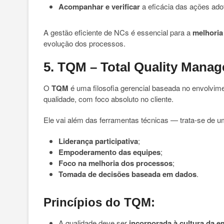
Acompanhar e verificar
a eficácia das ações ado
A gestão eficiente de NCs é essencial para a
melhoria
evolução dos processos.
5. TQM – Total Quality Manag
O
TQM
é uma filosofia gerencial baseada no envolvim
qualidade, com foco absoluto no cliente.
Ele vai além das ferramentas técnicas — trata-se de 
Liderança participativa
;
Empoderamento das equipes
;
Foco na melhoria dos processos
;
Tomada de decisões baseada em dados
.
Princípios do TQM:
A qualidade deve ser
incorporada à cultura da 