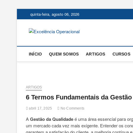
Skip
quinta-feira, agosto 06, 2026
to
content
Excelência
O BLOG DA ENGENHARIA D
INÍCIO
QUEM SOMOS
ARTIGOS
CURSOS
ARTIGOS
6 Termos Fundamentais da Gestão 
abril 17, 2025
No Comments
A
Gestão da Qualidade
é uma área essencial para or
um mercado cada vez mais exigente. Entender os concei
garantem a satisfação do cliente, a melhoria contínua 