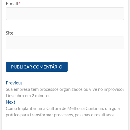
E-mail
*
Site
Navegação
Previous
Previous
post:
Sua empresa tem processos organizados ou vive no improviso?
de
Descubra em 2 minutos
Post
Next
Next
post:
Como Implantar uma Cultura de Melhoria Contínua: um guia
prático para transformar processos, pessoas e resultados