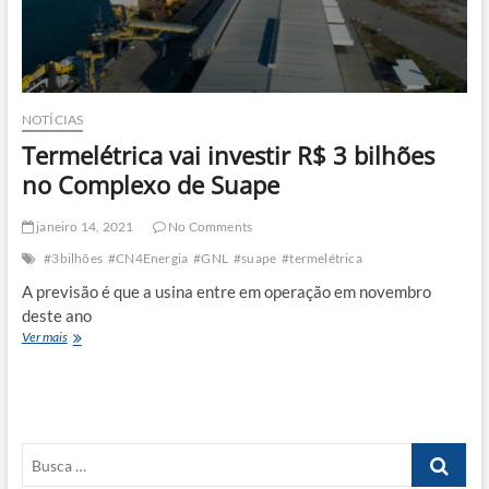
NOTÍCIAS
Termelétrica vai investir R$ 3 bilhões
no Complexo de Suape
janeiro 14, 2021
No Comments
#3bilhões
#CN4Energia
#GNL
#suape
#termelétrica
A previsão é que a usina entre em operação em novembro
deste ano
Termelétrica
Ver mais
vai
investir
R$
3
bilhões
Busca
no
Complexo
…