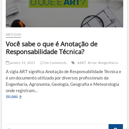
ARTIGOS
Você sabe o que é Anotação de
Responsabilidade Técnica?
janeiro 19, 2021
No Comments
#ART
#crea
#engenharia
A sigla ART significa Anotação de Responsabilidade Técnica e
é um documento utilizado por diversos profissionais da
Engenharia, Agronomia, Geologia, Geografia e Meteorologia
onde registram…
Você
Ver mais
sabe
o
que
é
Anotação
Busca
de