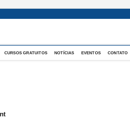
 Operacional
E OPERAÇÕES
CURSOS GRATUITOS
NOTÍCIAS
EVENTOS
CONTATO
nt