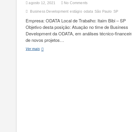
agosto 12, 2021
No Comments
Business Development
estágio
odata
São Paulo
SP
Empresa: ODATA Local de Trabalho: Itaim Bibi – SP
Objetivo desta posição: Atuação no time de Business
Development da ODATA, em análises técnico-financeir
de novos projetos…
Estagiário
Ver mais
de
Business
Development
(SP)