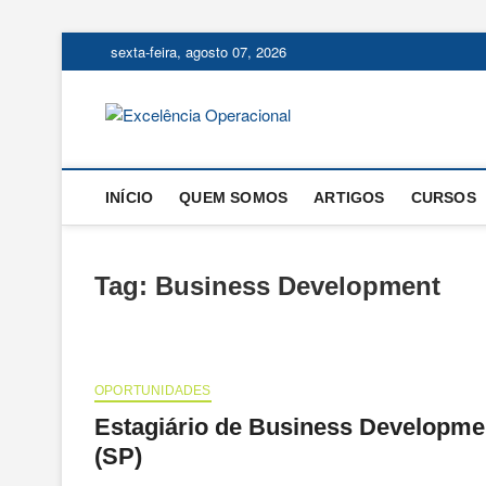
Skip
sexta-feira, agosto 07, 2026
to
content
Excelência
O BLOG DA ENGENHARIA D
INÍCIO
QUEM SOMOS
ARTIGOS
CURSOS
Tag:
Business Development
OPORTUNIDADES
Estagiário de Business Developme
(SP)