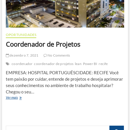
OPORTUNIDADES
Coordenador de Projetos
dezembro 7, 2021
No Comments
coordenador
coordenador de projetos
lean
Power BI
recife
EMPRESA: HOSPITAL PORTUGUÊSCIDADE: RECIFE Você
tem paixão por cuidar, entende de projetos e deseja aprimorar
seus conhecimentos no ambiente de trabalho hospitalar?
Chegou o seu…
Coordenador
Ver mais
de
Projetos
Busca