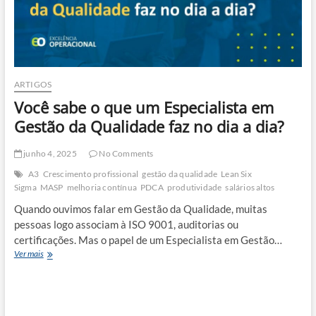
ARTIGOS
Você sabe o que um Especialista em
Gestão da Qualidade faz no dia a dia?
junho 4, 2025
No Comments
A3
Crescimento profissional
gestão da qualidade
Lean Six
Sigma
MASP
melhoria contínua
PDCA
produtividade
salários altos
Quando ouvimos falar em Gestão da Qualidade, muitas
pessoas logo associam à ISO 9001, auditorias ou
certificações. Mas o papel de um Especialista em Gestão…
Você
Ver mais
sabe
o
que
um