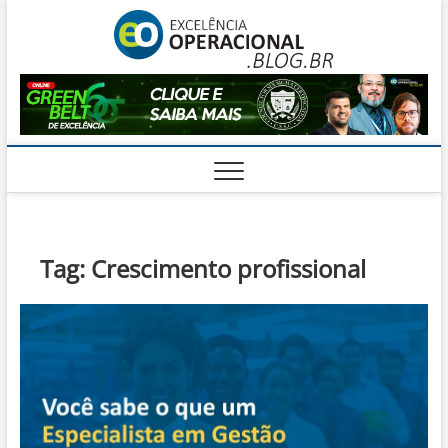
Skip
Excelê
to
O BLOG DA
ENGENHARIA
content
DE OPERAÇÕES
Operac
Tag:
Crescimento profissional