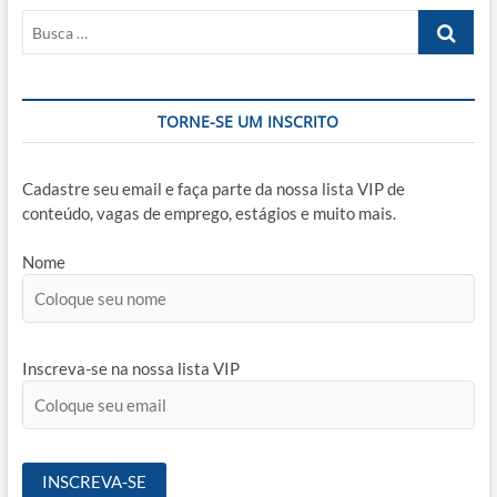
Especialista
Busca
em
Gestão
…
da
Qualidade
faz
TORNE-SE UM INSCRITO
no
dia
a
dia?
Cadastre seu email e faça parte da nossa lista VIP de
conteúdo, vagas de emprego, estágios e muito mais.
Nome
Inscreva-se na nossa lista VIP