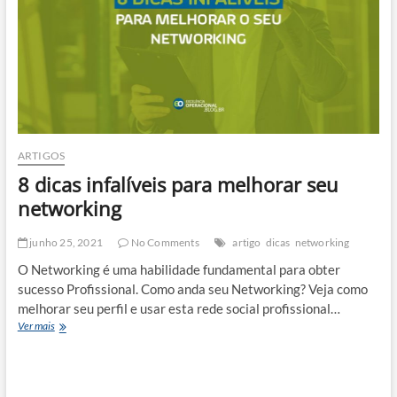
ARTIGOS
8 dicas infalíveis para melhorar seu
networking
junho 25, 2021
No Comments
artigo
dicas
networking
O Networking é uma habilidade fundamental para obter
sucesso Profissional. Como anda seu Networking? Veja como
melhorar seu perfil e usar esta rede social profissional…
8
Ver mais
dicas
infalíveis
para
melhorar