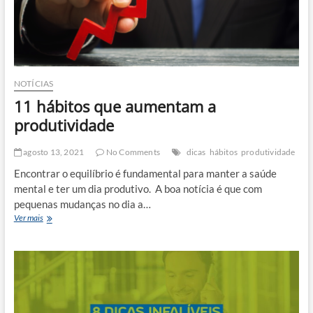
NOTÍCIAS
11 hábitos que aumentam a
produtividade
agosto 13, 2021
No Comments
dicas
hábitos
produtividade
Encontrar o equilíbrio é fundamental para manter a saúde
mental e ter um dia produtivo. A boa notícia é que com
pequenas mudanças no dia a…
11
Ver mais
hábitos
que
aumentam
a
produtividade