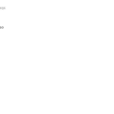
aga
sso