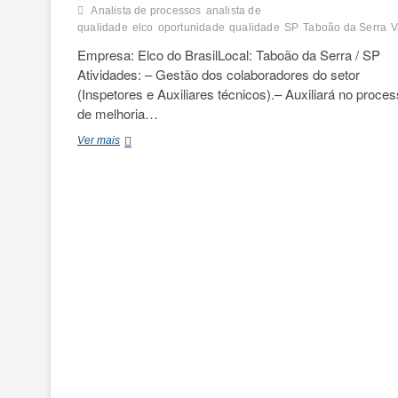
Analista de processos
analista de
qualidade
elco
oportunidade
qualidade
SP
Taboão da Serra
V
Empresa: Elco do BrasilLocal: Taboão da Serra / SP
Atividades: – Gestão dos colaboradores do setor
(Inspetores e Auxiliares técnicos).– Auxiliará no proce
de melhoria…
Analista
Ver mais
de
Qualidade
e
Processos