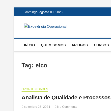
Skip
domingo, agosto 09, 2026
to
content
Excelência
O BLOG DA ENGENHARIA D
INÍCIO
QUEM SOMOS
ARTIGOS
CURSOS
Tag:
elco
OPORTUNIDADES
Analista de Qualidade e Processos
setembro 27, 2021
No Comments