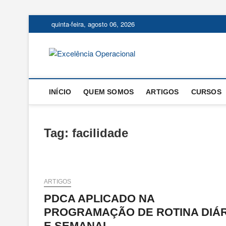
Skip
quinta-feira, agosto 06, 2026
to
content
Excelência
O BLOG DA ENGENHARIA D
INÍCIO
QUEM SOMOS
ARTIGOS
CURSOS
Tag:
facilidade
ARTIGOS
PDCA APLICADO NA
PROGRAMAÇÃO DE ROTINA DIÁR
E SEMANAL