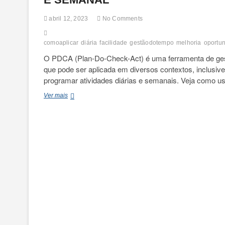
abril 12, 2023
No Comments
comoaplicar
diária
facilidade
gestãodotempo
melhoria
oportu
O PDCA (Plan-Do-Check-Act) é uma ferramenta de ge
que pode ser aplicada em diversos contextos, inclusive
programar atividades diárias e semanais. Veja como 
PDCA
Ver mais
APLICADO
NA
PROGRAMAÇÃO
DE
ROTINA
DIÁRIA
E
SEMANAL