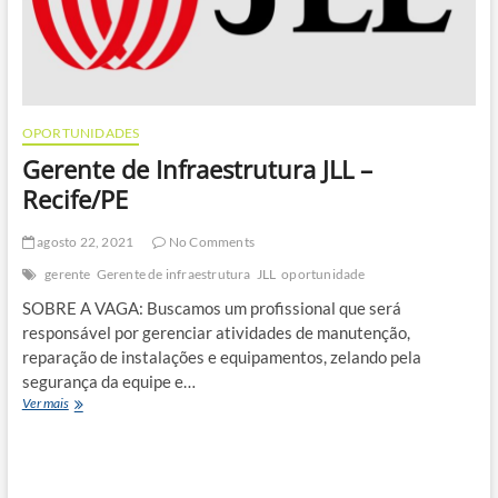
OPORTUNIDADES
Gerente de Infraestrutura JLL –
Recife/PE
agosto 22, 2021
No Comments
gerente
Gerente de infraestrutura
JLL
oportunidade
SOBRE A VAGA: Buscamos um profissional que será
responsável por gerenciar atividades de manutenção,
reparação de instalações e equipamentos, zelando pela
segurança da equipe e…
Gerente
Ver mais
de
Infraestrutura
JLL
–