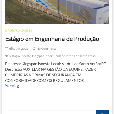
OPORTUNIDADES
Estágio em Engenharia de Produção
julho 30, 2021
No Comments
estágio
isoeste
kingspan
oportunidade
vitória de santo antão
Empresa: Kingspan Isoeste Local: Vitória de Santo Antão/PE
Descrição AUXILIAR NA GESTÃO DA EQUIPE; FAZER
CUMPRIR AS NORMAS DE SEGURANÇA EM
CONFORMIDADE COM OS REGULAMENTOS…
Estágio
Ver mais
em
Engenharia
de
Produção
Busca