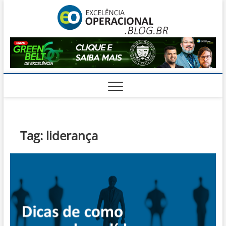
Skip
Excelê
to
O BLOG DA
ENGENHARIA
content
DE OPERAÇÕES
Operac
Tag:
liderança