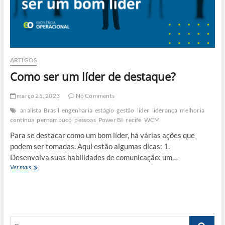
ARTIGOS
Como ser um líder de destaque?
março 25, 2023
No Comments
analista
Brasil
engenharia
estágio
gestão
lider
liderança
melhoria
contínua
pernambuco
pessoas
Power BI
recife
WCM
Para se destacar como um bom líder, há várias ações que
podem ser tomadas. Aqui estão algumas dicas: 1.
Desenvolva suas habilidades de comunicação: um…
Como
Ver mais
ser
um
líder
de
destaque?
Busca