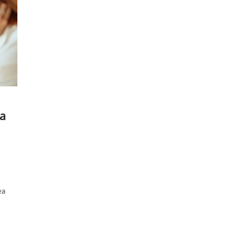
ça
ea