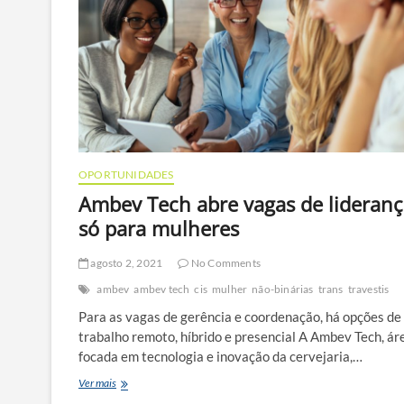
OPORTUNIDADES
Ambev Tech abre vagas de lideran
só para mulheres
agosto 2, 2021
No Comments
ambev
ambev tech
cis
mulher
não-binárias
trans
travestis
Para as vagas de gerência e coordenação, há opções de
trabalho remoto, híbrido e presencial A Ambev Tech, ár
focada em tecnologia e inovação da cervejaria,…
Ambev
Ver mais
Tech