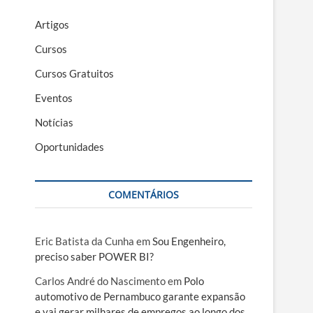
Artigos
Cursos
Cursos Gratuitos
Eventos
Notícias
Oportunidades
COMENTÁRIOS
Eric Batista da Cunha
em
Sou Engenheiro,
preciso saber POWER BI?
Carlos André do Nascimento
em
Polo
automotivo de Pernambuco garante expansão
e vai gerar milhares de empregos ao longo dos