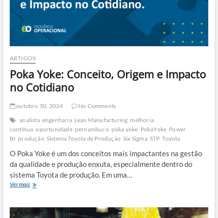
ARTIGOS
Poka Yoke: Conceito, Origem e Impacto
no Cotidiano
outubro 30, 2024
No Comments
analista
engenharia
Lean Manufacturing
melhoria
contínua
oportunidade
pernambuco
poka yoke
PokaYoke
Power
BI
produção
Sistema Toyota de Produção
Six Sigma
STP
Toyota
O Poka Yoke é um dos conceitos mais impactantes na gestão
da qualidade e produção enxuta, especialmente dentro do
sistema Toyota de produção. Em uma…
Poka
Ver mais
Yoke:
Conceito,
Origem