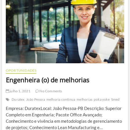
e
Impacto
no
Cotidiano
OPORTUNIDADES
Engenheira (o) de melhorias
julho 1, 2021
No Comments
Duratex
João Pessoa
melhoria contínua
melhorias
poka yoke
Smed
Empresa: DuratexLocal: João Pessoa-PB Descrição: Superior
Completo em Engenharia; Pacote Office Avançado;
Conhecimento e vivência em metodologias de gerenciamento
de projetos; Conhecimento Lean Manufacturing e…