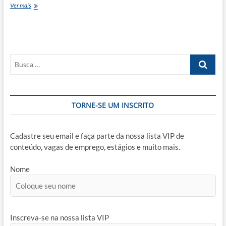
Engenheira
Ver mais
(o)
de
melhorias
Busca
…
TORNE-SE UM INSCRITO
Cadastre seu email e faça parte da nossa lista VIP de
conteúdo, vagas de emprego, estágios e muito mais.
Nome
Inscreva-se na nossa lista VIP