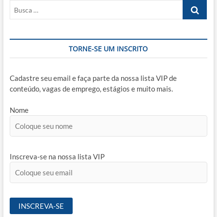
Busca
de
aplicação
…
do
SMED
–
TORNE-SE UM INSCRITO
Single
minute
Exchange
of
Cadastre seu email e faça parte da nossa lista VIP de
die
conteúdo, vagas de emprego, estágios e muito mais.
Nome
Inscreva-se na nossa lista VIP