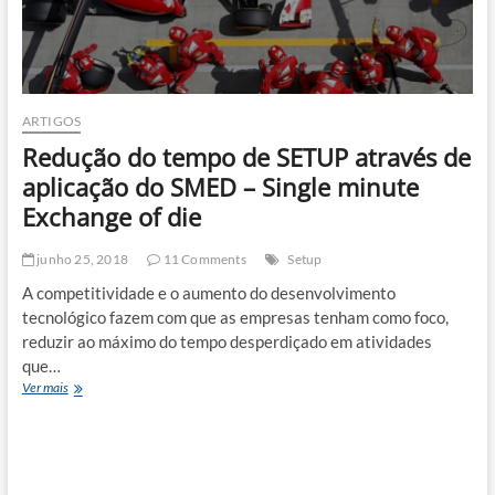
ARTIGOS
Redução do tempo de SETUP através de
aplicação do SMED – Single minute
Exchange of die
junho 25, 2018
11 Comments
Setup
A competitividade e o aumento do desenvolvimento
tecnológico fazem com que as empresas tenham como foco,
reduzir ao máximo do tempo desperdiçado em atividades
que…
Redução
Ver mais
do
tempo
de
SETUP
através