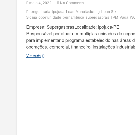
maio 4, 2022
No Comments
engenharia
Ipojuca
Lean Manufacturing
Lean Six
Sigma
oportunidade
pernambuco
supergasbras
TPM
Vaga
W
Empresa: SupergasbrasLocalidade: Ipojuca/PE
Responsável por atuar em múltiplas unidades de negóc
para implementar o programa estabelecido nas áreas 
operações, comercial, financeiro, instalações industria
Consultor
Ver mais
Lean
Manufacturing
Regional