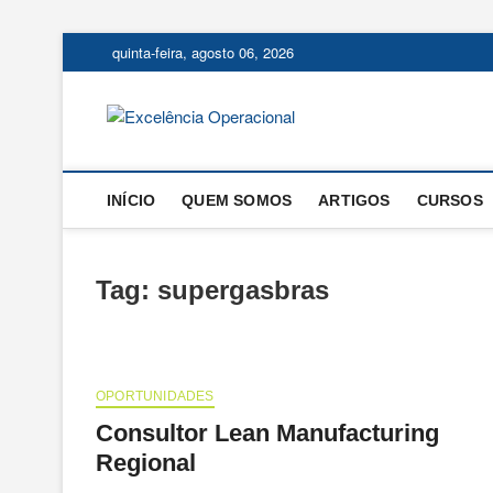
Skip
quinta-feira, agosto 06, 2026
to
content
Excelência
O BLOG DA ENGENHARIA D
INÍCIO
QUEM SOMOS
ARTIGOS
CURSOS
Tag:
supergasbras
OPORTUNIDADES
Consultor Lean Manufacturing
Regional