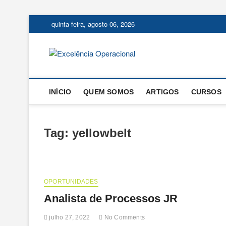
Skip
quinta-feira, agosto 06, 2026
to
content
Excelência
O BLOG DA ENGENHARIA D
INÍCIO
QUEM SOMOS
ARTIGOS
CURSOS
Tag:
yellowbelt
OPORTUNIDADES
Analista de Processos JR
julho 27, 2022
No Comments