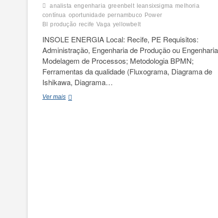
analista
engenharia
greenbelt
leansixsigma
melhoria
contínua
oportunidade
pernambuco
Power
BI
produção
recife
Vaga
yellowbelt
INSOLE ENERGIA Local: Recife, PE Requisitos:
Administração, Engenharia de Produção ou Engenharia
Modelagem de Processos; Metodologia BPMN;
Ferramentas da qualidade (Fluxograma, Diagrama de
Ishikawa, Diagrama…
Analista
Ver mais
de
Processos
JR