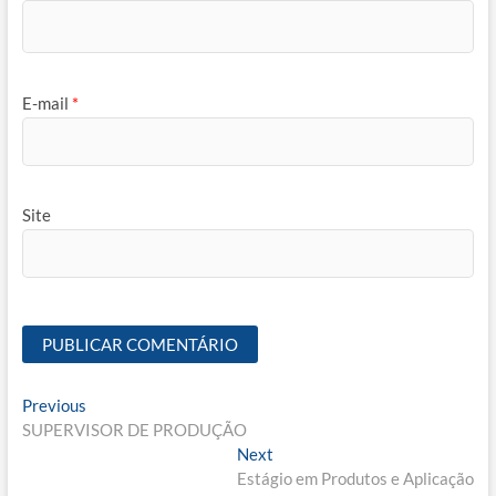
E-mail
*
Site
Navegação
Previous
Previous
post:
SUPERVISOR DE PRODUÇÃO
de
Next
Next
Post
post:
Estágio em Produtos e Aplicação