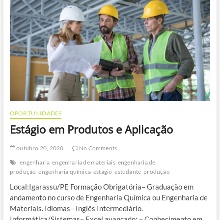
OPORTUNIDADES
Estágio em Produtos e Aplicação
outubro 20, 2020
No Comments
engenharia
engenharia de materiais
engenharia de
produção
engenharia química
estágio
estudante
produção
Local:Igarassu/PE Formação Obrigatória– Graduação em
andamento no curso de Engenharia Química ou Engenharia de
Materiais. Idiomas– Inglês Intermediário.
Informática/Sistemas– Excel avançado; – Conhecimento em