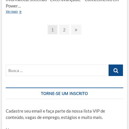
Power…
Estágio
Ver mais
em
Produtos
Paginação
e
Page
Page
Next
1
2
Aplicação
page
de
posts
Busca
…
TORNE-SE UM INSCRITO
Cadastre seu email e faça parte da nossa lista VIP de
conteúdo, vagas de emprego, estágios e muito mais.