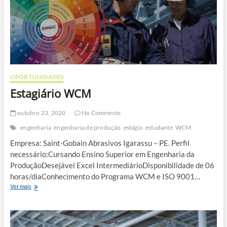
OPORTUNIDADES
Estagiário WCM
outubro 23, 2020
No Comments
engenharia
engenharia de produção
estágio
estudante
WCM
Empresa: Saint-Gobain Abrasivos Igarassu – PE. Perfil
necessário:Cursando Ensino Superior em Engenharia da
ProduçãoDesejável Excel IntermediárioDisponibilidade de 06
horas/diaConhecimento do Programa WCM e ISO 9001…
Estagiário
Ver mais
WCM