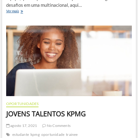
desafios em uma multinacional, aqui…
PROGRAMA
Ver mais
TRAINEE
SAINT-
GOBAIN
2022
OPORTUNIDADES
JOVENS TALENTOS KPMG
agosto 17, 2021
No Comments
estudante
kpmg
oportunidade
trainee