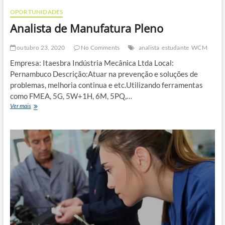
OPORTUNIDADES
Analista de Manufatura Pleno
outubro 23, 2020
No Comments
analista
estudante
WCM
Empresa: Itaesbra Indústria Mecânica Ltda Local:
Pernambuco Descrição:Atuar na prevenção e soluções de
problemas, melhoria continua e etc.Utilizando ferramentas
como FMEA, 5G, 5W+1H, 6M, 5PQ,…
Analista
Ver mais
de
Manufatura
Pleno