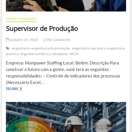
OPORTUNIDADES
Supervisor de Produção
outubro 23, 2020
No Comments
engenharia
engenharia de produção
engenharia mecânica
engenharia
química
engenheria elétrica
estudante
WCM
Empresa: Manpower Staffing Local: Belém. Descrição Para
construir o futuro com a gente, você terá as seguintes
responsabilidades: – Controle de indicadores dos processos
(Necessário Excel…
Supervisor
Ver mais
de
Produção