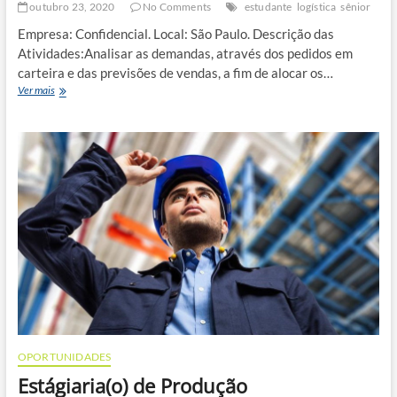
outubro 23, 2020
No Comments
estudante
logística
sênior
Empresa: Confidencial. Local: São Paulo. Descrição das
Atividades:Analisar as demandas, através dos pedidos em
carteira e das previsões de vendas, a fim de alocar os…
Analista
Ver mais
de
Logística
(PCP)
–
Sênior
OPORTUNIDADES
Estágiaria(o) de Produção