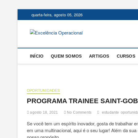
Skip
quarta-feira, agosto 05, 2026
to
content
Excelência
O BLOG DA ENGENHARIA D
INÍCIO
QUEM SOMOS
ARTIGOS
CURSOS
OPORTUNIDADES
PROGRAMA TRAINEE SAINT-GOBA
agosto 18, 2021
No Comments
estudante
oportuni
Se você tem um espírito inovador, gosta de trabalhar 
em uma multinacional, aqui é o seu lugar! Além da sua
nosso propósito.