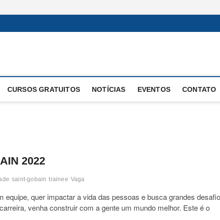
 Operacional
E OPERAÇÕES
CURSOS GRATUITOS
NOTÍCIAS
EVENTOS
CONTATO
IN 2022
dade
saint-gobain
trainee
Vaga
em equipe, quer impactar a vida das pessoas e busca grandes desafi
 carreira, venha construir com a gente um mundo melhor. Este é o