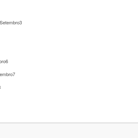
/Setembro3
bro6
embro7
8