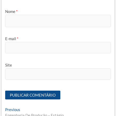
Nome
*
E-mail
*
Site
Navegação
Previous
Previous
post:
Engenharia De Produção – Estágio