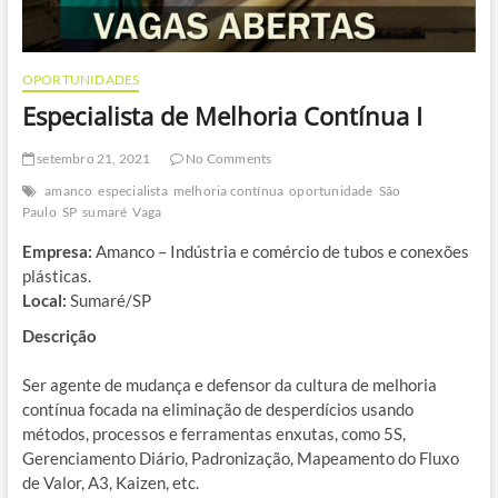
OPORTUNIDADES
Especialista de Melhoria Contínua I
setembro 21, 2021
No Comments
amanco
especialista
melhoria contínua
oportunidade
São
Paulo
SP
sumaré
Vaga
Empresa:
Amanco – Indústria e comércio de tubos e conexões
plásticas.
Local:
Sumaré/SP
Descrição
Ser agente de mudança e defensor da cultura de melhoria
contínua focada na eliminação de desperdícios usando
métodos, processos e ferramentas enxutas, como 5S,
Gerenciamento Diário, Padronização, Mapeamento do Fluxo
de Valor, A3, Kaizen, etc.