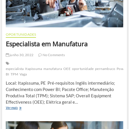
OPORTUNIDADES
Especialista em Manufatura
junho 30, 2022
No Comments
especialista
Itapissuma
manufatura
OEE
oportunidade
pernambuco
Power
BI
TPM
Vaga
Local: Itapissuma, PE Pré-requisitos Inglês intermediário;
Conhecimento com Power BI; Pacote Office; Manutenção
Produtiva Total (TPM); Sistema SAP; Overall Equipment
Effectiveness (OEE); Elétrica geral e…
Especialista
Ver mais
em
Manufatura