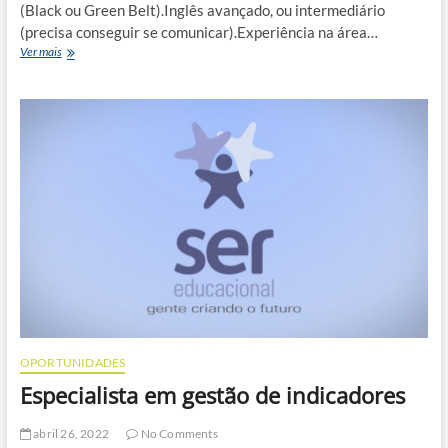
(Black ou Green Belt).Inglês avançado, ou intermediário
(precisa conseguir se comunicar).Experiência na área…
Especialista
Ver mais
de
Logística
–
Desenvolvimento
e
Projetos
OPORTUNIDADES
Especialista em gestão de indicadores
abril 26, 2022
No Comments