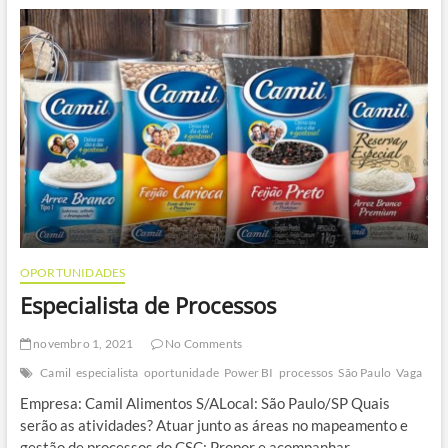
Manufacturing
OPORTUNIDADES
Especialista de Processos
novembro 1, 2021
No Comments
Camil
especialista
oportunidade
Power BI
processos
São Paulo
Vaga
Empresa: Camil Alimentos S/ALocal: São Paulo/SP Quais
serão as atividades? Atuar junto as áreas no mapeamento e
gestão de processos do CSC; Propor e acompanhar…