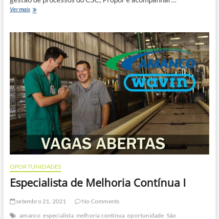
Especialista
Ver mais
de
Processos
OPORTUNIDADES
Especialista de Melhoria Contínua I
setembro 21, 2021
No Comments
amanco
especialista
melhoria contínua
oportunidade
São