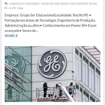
engenharia
especialista
Gestão de Indicadores
oportunidade
Power
BI
recife
Vaga
Empresa: Grupo Ser EducacionalLocalidade: Recife/PE •
Formação em áreas de Tecnologia, Engenharia de Produção,
Administração ou afins• Conhecimento em Power BI• Excel
avançado• Senso de…
Especialista
Ver mais
em
gestão
de
indicadores