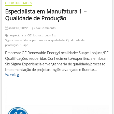
OPORTUNIDADES
Especialista em Manufatura 1 –
Qualidade de Produção
abril 13, 2022
No Comments
especialista
GE
Ipojuca
Lean Six
Sigma
manufatura
pernambuco
qualidade
Qualidade de
produção
Suape
Empresa: GE Renewable EnergyLocalidade: Suape. Ipojuca/PE
Qualificações requeridas Conhecimento/experiência em Lean
Six Sigma Experiência em engenharia de qualidade/processo
Implementação de projetos Inglês avançado e fluente…
Especialista
Ver mais
em
Manufatura
1
–
Qualidade
de
Produção