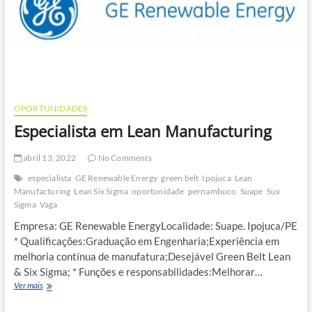
OPORTUNIDADES
Especialista em Lean Manufacturing
abril 13, 2022
No Comments
especialista
GE Renewable Energy
green belt
Ipojuca
Lean
Manufacturing
Lean Six Sigma
oportunidade
pernambuco
Suape
Sux
Sigma
Vaga
Empresa: GE Renewable EnergyLocalidade: Suape. Ipojuca/PE
* Qualificações:Graduação em Engenharia;Experiência em
melhoria contínua de manufatura;Desejável Green Belt Lean
& Six Sigma; * Funções e responsabilidades:Melhorar…
Especialista
Ver mais
em
Lean