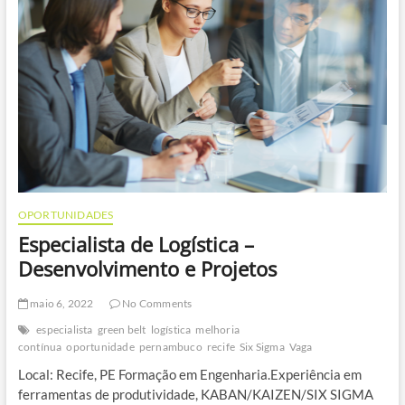
OPORTUNIDADES
Especialista de Logística –
Desenvolvimento e Projetos
maio 6, 2022
No Comments
especialista
green belt
logística
melhoria
contínua
oportunidade
pernambuco
recife
Six Sigma
Vaga
Local: Recife, PE Formação em Engenharia.Experiência em
ferramentas de produtividade, KABAN/KAIZEN/SIX SIGMA