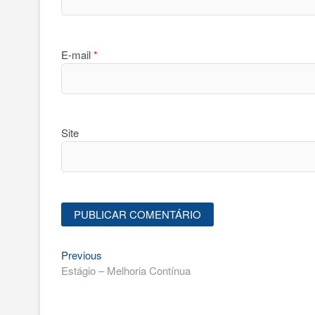
E-mail
*
Site
Previous
Navegação
Previous
post:
Estágio – Melhoria Contínua
de
Post