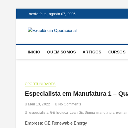
Skip
sexta-feira, agosto 07, 2026
to
content
Excelência
O BLOG DA ENGENHARIA D
INÍCIO
QUEM SOMOS
ARTIGOS
CURSOS
OPORTUNIDADES
Especialista em Manufatura 1 – Qu
abril 13, 2022
No Comments
especialista
GE
Ipojuca
Lean Six Sigma
manufatura
perna
Empresa: GE Renewable Energy