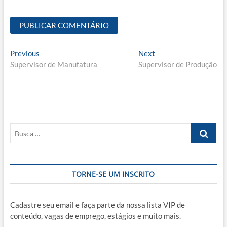
Navegação
Previous
Next
Previous
Next
post:
post:
Supervisor de Manufatura
Supervisor de Produção
de
Post
Busca
…
TORNE-SE UM INSCRITO
Cadastre seu email e faça parte da nossa lista VIP de
conteúdo, vagas de emprego, estágios e muito mais.