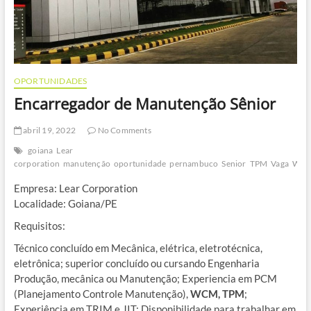
OPORTUNIDADES
Encarregador de Manutenção Sênior
abril 19, 2022
No Comments
goiana
Lear
corporation
manutenção
oportunidade
pernambuco
Senior
TPM
Vaga
WC
Empresa: Lear Corporation
Localidade: Goiana/PE
Requisitos:
Técnico concluído em Mecânica, elétrica, eletrotécnica,
eletrônica; superior concluído ou cursando Engenharia
Produção, mecânica ou Manutenção; Experiencia em PCM
(Planejamento Controle Manutenção),
WCM, TPM
;
Experiência em TRIM e JIT; Disponibilidade para trabalhar em