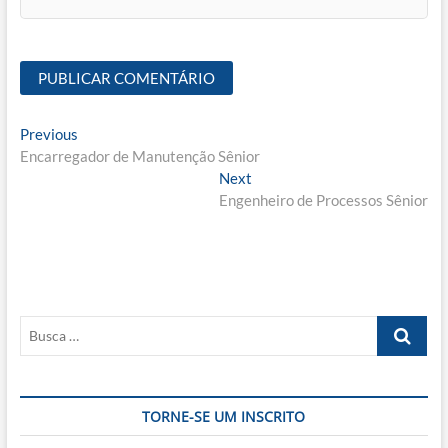
Navegação
Previous
Previous
post:
Encarregador de Manutenção Sênior
de
Next
Next
Post
post:
Engenheiro de Processos Sênior
Busca
…
TORNE-SE UM INSCRITO