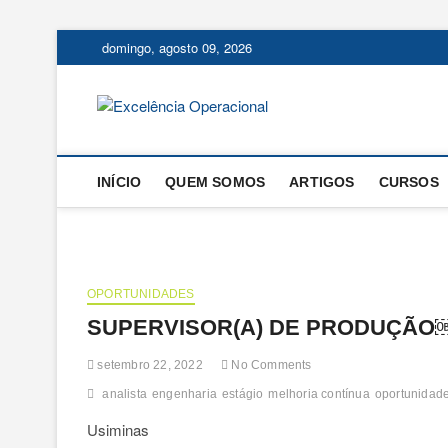
Skip
domingo, agosto 09, 2026
to
content
Excelência
O BLOG DA ENGENHARIA D
INÍCIO
QUEM SOMOS
ARTIGOS
CURSOS
OPORTUNIDADES
SUPERVISOR(A) DE PRODUÇÃO
setembro 22, 2022
No Comments
analista
engenharia
estágio
melhoria contínua
oportunidad
Usiminas