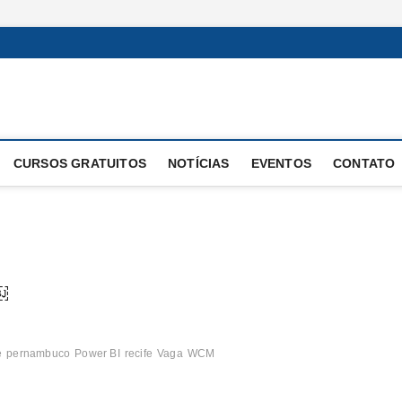
 Operacional
E OPERAÇÕES
CURSOS GRATUITOS
NOTÍCIAS
EVENTOS
CONTATO
￼
e
pernambuco
Power BI
recife
Vaga
WCM