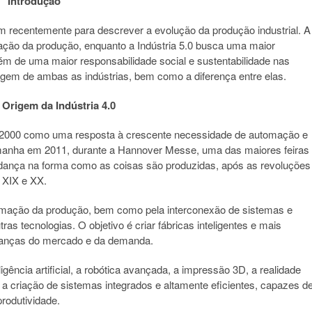
Introdução
ram recentemente para descrever a evolução da produção industrial. A
omação da produção, enquanto a Indústria 5.0 busca uma maior
ém de uma maior responsabilidade social e sustentabilidade nas
origem de ambas as indústrias, bem como a diferença entre elas.
e Origem da Indústria 4.0
de 2000 como uma resposta à crescente necessidade de automação e
emanha em 2011, durante a Hannover Messe, uma das maiores feiras
mudança na forma como as coisas são produzidas, após as revoluções
, XIX e XX.
automação da produção, bem como pela interconexão de sistemas e
as tecnologias. O objetivo é criar fábricas inteligentes e mais
udanças do mercado e da demanda.
ligência artificial, a robótica avançada, a impressão 3D, a realidade
 a criação de sistemas integrados e altamente eficientes, capazes d
produtividade.