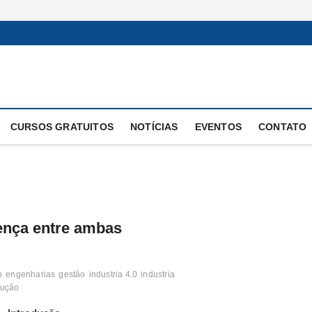
 Operacional
E OPERAÇÕES
CURSOS GRATUITOS
NOTÍCIAS
EVENTOS
CONTATO
rença entre ambas
o
engenharias
gestão
industria 4.0
industria
lução