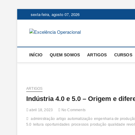
Skip
sexta-feira, agosto 07, 2026
to
content
Excelência
O BLOG DA ENGENHARIA D
INÍCIO
QUEM SOMOS
ARTIGOS
CURSOS
ARTIGOS
Indústria 4.0 e 5.0 – Origem e dife
abril 18, 2023
No Comments
administração
artigo
automatização
engenharia de produçã
5.0
leitura
oportunidades
processos
produção
qualidade
revo