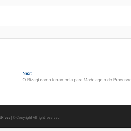
Next
Next
post:
O Bizagi como ferramenta para Modelagem de Process
dPress
| © Copyright All right reserved