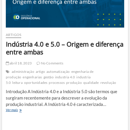
ARTIGOS
Indústria 4.0 e 5.0 – Origem e diferença
entre ambas
abril 18, 2023
No Comments
administração
artigo
automatização
engenharia de
produção
engenharias
gestão
industria 4.0
industria
5.0
leitura
oportunidades
processos
produção
qualidade
revolução
Introdução A Indústria 4.0 e a Indústria 5.0 são termos que
surgiram recentemente para descrever a evolução da
produção industrial. A Indústria 4.0 é caracterizada…
Indústria
Ver mais
4.0
e
5.0