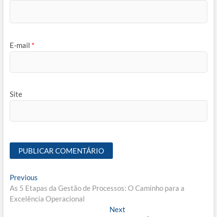
E-mail
*
Site
Navegação
Previous
Previous
post:
As 5 Etapas da Gestão de Processos: O Caminho para a
de
Excelência Operacional
Post
Next
Next