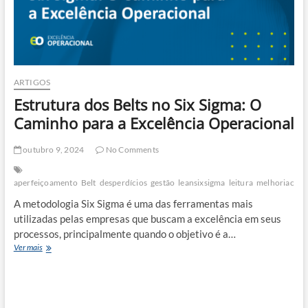
ARTIGOS
Estrutura dos Belts no Six Sigma: O
Caminho para a Excelência Operacional
outubro 9, 2024
No Comments
aperfeiçoamento
Belt
desperdícios
gestão
leansixsigma
leitura
melhoriacont
A metodologia Six Sigma é uma das ferramentas mais
utilizadas pelas empresas que buscam a excelência em seus
processos, principalmente quando o objetivo é a…
Estrutura
Ver mais
dos
Belts
no
Six