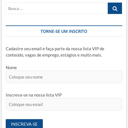
Sigma:
Busca
O
Caminho
…
para
a
Excelência
TORNE-SE UM INSCRITO
Operacional
Cadastre seu email e faça parte da nossa lista VIP de
conteúdo, vagas de emprego, estágios e muito mais.
Nome
Inscreva-se na nossa lista VIP