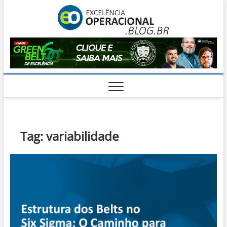
Skip
Excelê
to
O BLOG DA
ENGENHARIA
content
DE OPERAÇÕES
Operac
Tag:
variabilidade