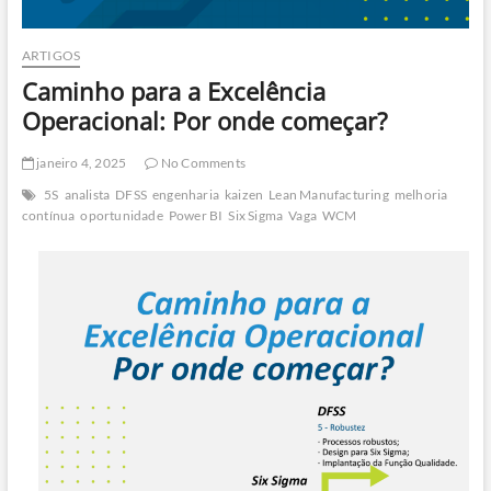
ARTIGOS
Caminho para a Excelência
Operacional: Por onde começar?
janeiro 4, 2025
No Comments
5S
analista
DFSS
engenharia
kaizen
Lean Manufacturing
melhoria
contínua
oportunidade
Power BI
Six Sigma
Vaga
WCM