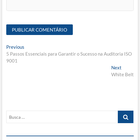
Navegação
Previous
Previous
post:
5 Passos Essenciais para Garantir o Sucesso na Auditoria ISO
de
9001
Post
Next
Next
post:
White Belt
Busca
…