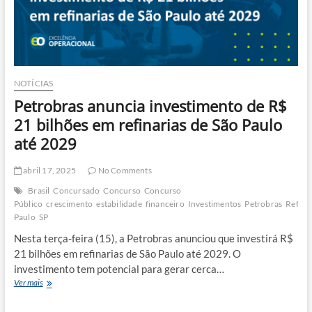
NOTÍCIAS
Petrobras anuncia investimento de R$
21 bilhões em refinarias de São Paulo
até 2029
abril 17, 2025
No Comments
Brasil
Concursado
Concurso
Concurso
Público
crescimento
estabilidade
financeiro
Investimentos
Petrobras
Refina
Paulo
SP
Nesta terça-feira (15), a Petrobras anunciou que investirá R$
21 bilhões em refinarias de São Paulo até 2029. O
investimento tem potencial para gerar cerca…
Petrobras
Ver mais
anuncia
investimento