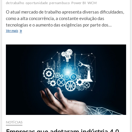
de trabalho
oportunidade
pernambuco
Power BI
WCM
O atual mercado de trabalho apresenta diversas dificuldades,
como a alta concorrência, a constante evolução das
tecnologias e o aumento das exigências por parte dos…
O
Ver mais
mercado
de
trabalho
e
suas
dificuldades:
Como
se
manter
em
destaque
e
quais
as
melhores
soft
e
NOTÍCIAS
hard
Empresas que adotaram indústria 4.0
skills