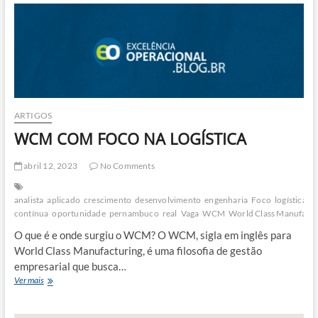
de
R$
21
bilhões
em
refinarias
de
São
Paulo
ARTIGOS
até
WCM COM FOCO NA LOGÍSTICA
2029
abril 12, 2023
No Comments
analista
aplicado
crescimento
desenvolvimento
engenharia
Foco
logística
m
contínua
oportunidade
pernambuco
real
Vaga
WCM
World Class Manufactu
O que é e onde surgiu o WCM? O WCM, sigla em inglês para
World Class Manufacturing, é uma filosofia de gestão
empresarial que busca…
WCM
Ver mais
COM
FOCO
NA