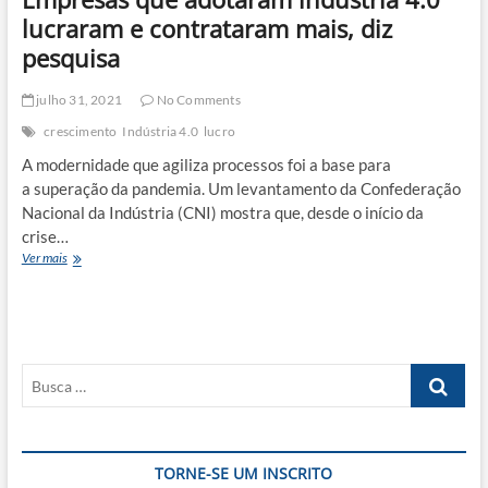
para
lucraram e contrataram mais, diz
isso?
pesquisa
julho 31, 2021
No Comments
crescimento
Indústria 4.0
lucro
A modernidade que agiliza processos foi a base para
a superação da pandemia. Um levantamento da Confederação
Nacional da Indústria (CNI) mostra que, desde o início da
crise…
Empresas
Ver mais
que
adotaram
indústria
4.0
lucraram
Busca
e
contrataram
…
mais,
diz
pesquisa
TORNE-SE UM INSCRITO