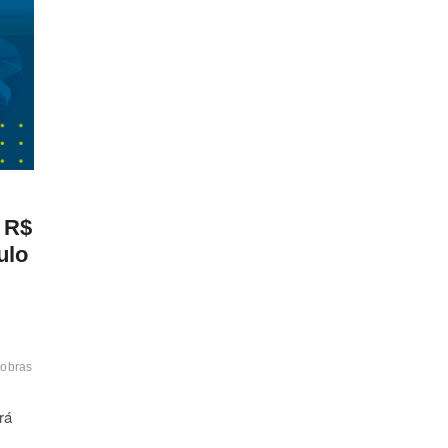
 R$
ulo
robras
Refinarias
São
rá