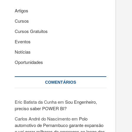
Artigos
Cursos
Cursos Gratuitos
Eventos
Notícias
Oportunidades
COMENTÁRIOS
Eric Batista da Cunha
em
Sou Engenheiro,
preciso saber POWER BI?
Carlos André do Nascimento
em
Polo
automotivo de Pernambuco garante expansão
e vai gerar milhares de empregos ao longo dos