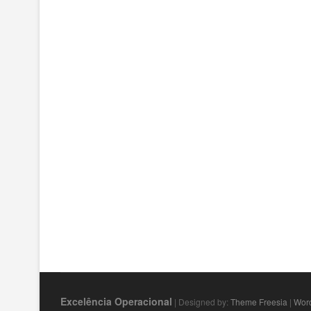
Excelência Operacional
| Designed by:
Theme Freesia
|
Wor