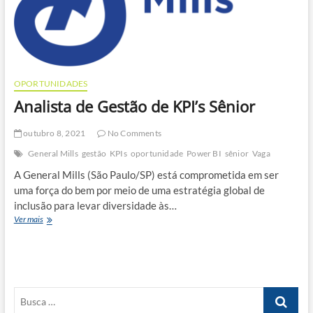
OPORTUNIDADES
Analista de Gestão de KPI’s Sênior
outubro 8, 2021
No Comments
General Mills
gestão
KPIs
oportunidade
Power BI
sênior
Vaga
A General Mills (São Paulo/SP) está comprometida em ser
uma força do bem por meio de uma estratégia global de
inclusão para levar diversidade às…
Analista
Ver mais
de
Gestão
de
KPI’s
Sênior
Busca
…