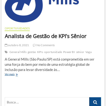
OPORTUNIDADES
Analista de Gestão de KPI’s Sênior
outubro 8, 2021
No Comments
General Mills
gestão
KPIs
oportunidade
Power BI
sênior
Vaga
A General Mills (São Paulo/SP) está comprometida em ser
uma força do bem por meio de uma estratégia global de
inclusão para levar diversidade às…
Analista
Ver mais
de
Gestão
de
KPI’s
Sênior
Busca
…