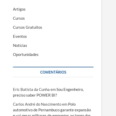
Artigos
Cursos
Cursos Gratuitos
Eventos
Notícias
Oportunidades
COMENTÁRIOS
Eric Batista da Cunha
em
Sou Engenheiro,
preciso saber POWER BI?
Carlos André do Nascimento
em
Polo
automotivo de Pernambuco garante expansão
e vai gerar milhares de empregos ao longo dos