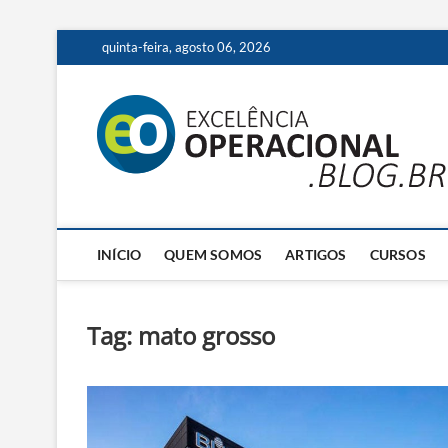
Skip
quinta-feira, agosto 06, 2026
to
content
INÍCIO
QUEM SOMOS
ARTIGOS
CURSOS
Tag:
mato grosso