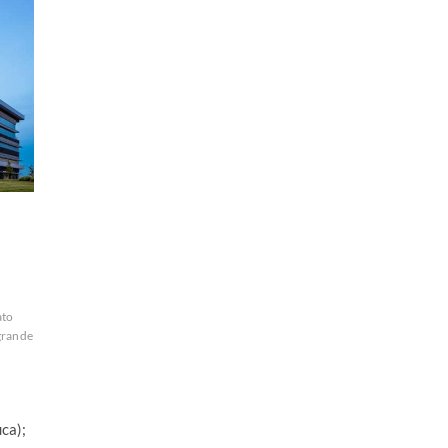
to
grande
ca);