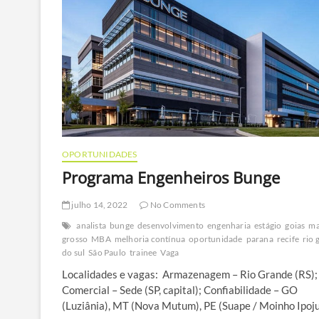
OPORTUNIDADES
Programa Engenheiros Bunge
julho 14, 2022
No Comments
analista
bunge
desenvolvimento
engenharia
estágio
goias
ma
grosso
MBA
melhoria contínua
oportunidade
parana
recife
rio 
do sul
São Paulo
trainee
Vaga
Localidades e vagas: Armazenagem – Rio Grande (RS);
Comercial – Sede (SP, capital); Confiabilidade – GO
(Luziânia), MT (Nova Mutum), PE (Suape / Moinho Ipoju