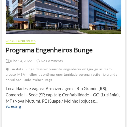
OPORTUNIDADES
Programa Engenheiros Bunge
julho 14, 2022
No Comments
analista
bunge
desenvolvimento
engenharia
estágio
goias
mato
grosso
MBA
melhoria contínua
oportunidade
parana
recife
rio grande
do sul
São Paulo
trainee
Vaga
Localidades e vagas: Armazenagem – Rio Grande (RS);
Comercial – Sede (SP, capital); Confiabilidade – GO (Luziânia),
MT (Nova Mutum), PE (Suape / Moinho Ipojuca);…
Programa
Ver mais
Engenheiros
Bunge