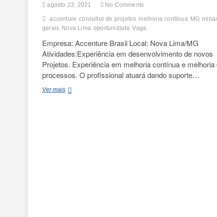
agosto 23, 2021
No Comments
accenture
consultor de projetos
melhoria contínua
MG
mina
gerais
Nova Lima
oportunidade
Vaga
Empresa: Accenture Brasil Local: Nova Lima/MG
Atividades:Experiência em desenvolvimento de novos
Projetos. Experiência em melhoria contínua e melhoria
processos. O profissional atuará dando suporte…
Consultor
Ver mais
de
Projetos
e
Melhoria
Contínua