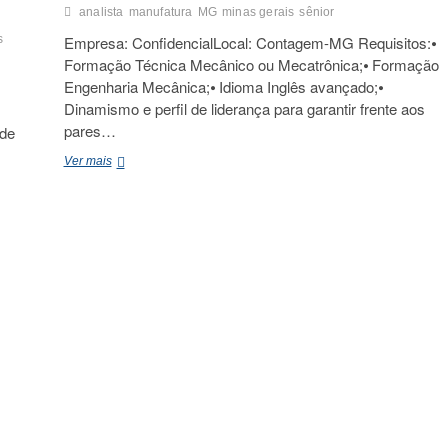
analista
manufatura
MG
minas gerais
sênior
s
Empresa: ConfidencialLocal: Contagem-MG Requisitos:⦁
Formação Técnica Mecânico ou Mecatrônica;⦁ Formação
Engenharia Mecânica;⦁ Idioma Inglês avançado;⦁
Dinamismo e perfil de liderança para garantir frente aos
pares…
 de
Analista
Ver mais
Manufatura
Sênior