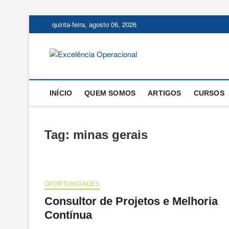
Skip
quinta-feira, agosto 06, 2026
to
content
Excelência
O BLOG DA ENGENHARIA D
INÍCIO
QUEM SOMOS
ARTIGOS
CURSOS
Tag:
minas gerais
OPORTUNIDADES
Consultor de Projetos e Melhoria
Contínua