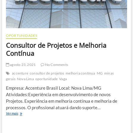
OPORTUNIDADES
Consultor de Projetos e Melhoria
Contínua
agosto 23, 2021
No Comments
accenture
consultor de projetos
melhoria contínua
MG
minas
gerais
Nova Lima
oportunidade
Vaga
Empresa: Accenture Brasil Local: Nova Lima/MG
Atividades:Experiência em desenvolvimento de novos
Projetos. Experiência em melhoria contínua e melhoria de
processos. O profissional atuará dando suporte…
Consultor
Ver mais
de
Projetos
e