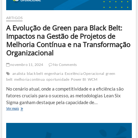
ARTIGOS
A Evolução de Green para Black Belt:
Impactos na Gestão de Projetos de
Melhoria Contínua e na Transformação
Organizacional
novembro 11, 2024
No Comments
analista
black belt
engenharia
Excelência Operacional
green
belt
melhoria contínua
oportunidade
Power BI
WCM
No cenário atual, onde a competitividade e a eficiência são
fatores cruciais para o sucesso, as metodologias Lean Six
Sigma ganham destaque pela capacidade de…
A
Ver mais
Evolução
de
Green
para
Black