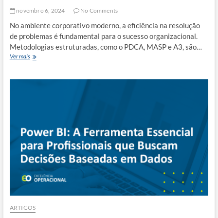
novembro 6, 2024
No Comments
No ambiente corporativo moderno, a eficiência na resolução
de problemas é fundamental para o sucesso organizacional.
Metodologias estruturadas, como o PDCA, MASP e A3, são…
Treinamento
Ver mais
e
Capacitação:
Como
Ensinar
PDCA,
MASP
e
A3
para
Equipes
de
Trabalho
ARTIGOS