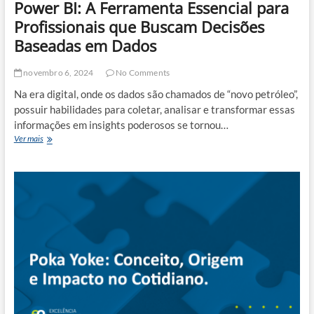
Power BI: A Ferramenta Essencial para
Profissionais que Buscam Decisões
Baseadas em Dados
novembro 6, 2024
No Comments
Na era digital, onde os dados são chamados de “novo petróleo”,
possuir habilidades para coletar, analisar e transformar essas
informações em insights poderosos se tornou…
Power
Ver mais
BI:
A
Ferramenta
Essencial
para
Profissionais
que
Buscam
Decisões
Baseadas
em
Dados