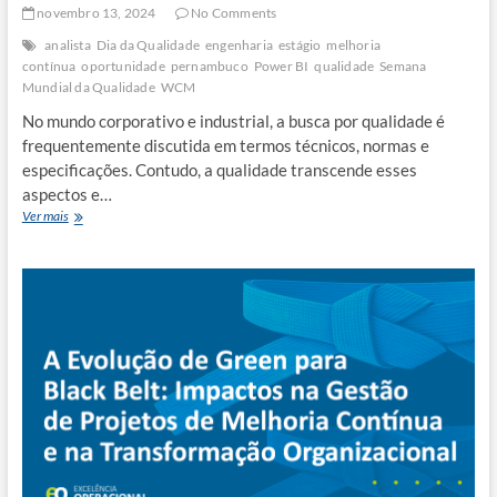
novembro 13, 2024
No Comments
analista
Dia da Qualidade
engenharia
estágio
melhoria
contínua
oportunidade
pernambuco
Power BI
qualidade
Semana
Mundial da Qualidade
WCM
No mundo corporativo e industrial, a busca por qualidade é
frequentemente discutida em termos técnicos, normas e
especificações. Contudo, a qualidade transcende esses
aspectos e…
Qualidade
Ver mais
é
Respeito