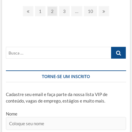
Belts
Paginação
no
Previous
Page
Page
Page
Page
Next
1
2
3
…
10
Six
page
page
de
Sigma:
O
posts
Caminho
para
a
Excelência
Busca
Operacional
…
TORNE-SE UM INSCRITO
Cadastre seu email e faça parte da nossa lista VIP de
conteúdo, vagas de emprego, estágios e muito mais.
Nome