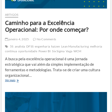
ARTIGOS
Caminho para a Excelência
Operacional: Por onde começar?
janeiro 4, 2025
No Comments
5S
analista
DFSS
engenharia
kaizen
Lean Manufacturing
melhoria
contínua
oportunidade
Power BI
Six Sigma
Vaga
WCM
A busca pela excelência operacional é uma jornada
estratégica que vai além da simples implementação de
ferramentas e metodologias. Trata-se de criar uma cultura
organizacional…
Caminho
Ver mais
para
a
Excelência
Operacional:
Por
onde
começar?