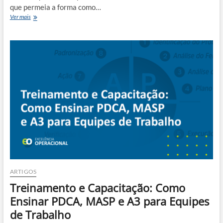
que permeia a forma como…
Desenvolvendo
Ver mais
uma
Mentalidade
Kaizen:
Como
o
Kaizen
Transforma
a
Forma
de
Pensar
e
Agir
ARTIGOS
Treinamento e Capacitação: Como
Ensinar PDCA, MASP e A3 para Equipes
de Trabalho