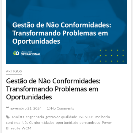
o
Sucesso
na
Auditoria
ISO
9001
ARTIGOS
Gestão de Não Conformidades:
Transformando Problemas em
Oportunidades
novembro 21, 2024
No Comments
analista
engenharia
gestão de qualidade
ISO 9001
melhoria
contínua
Não Conformidades
oportunidade
pernambuco
Power
BI
recife
WCM