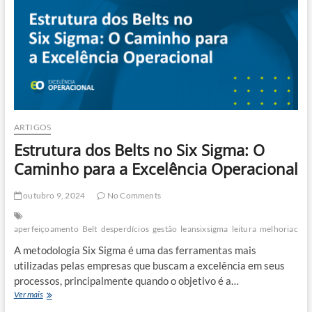
ARTIGOS
Estrutura dos Belts no Six Sigma: O
Caminho para a Excelência Operacional
outubro 9, 2024
No Comments
aperfeiçoamento
Belt
desperdícios
gestão
leansixsigma
leitura
melhoriacont
A metodologia Six Sigma é uma das ferramentas mais
utilizadas pelas empresas que buscam a excelência em seus
processos, principalmente quando o objetivo é a…
Estrutura
Ver mais
dos