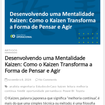
Belt:
Impactos
na
Gestão
de
Projetos
de
Melhoria
Contínua
e
na
Transformação
ARTIGOS
Organizacional
Desenvolvendo uma Mentalidade
Kaizen: Como o Kaizen Transforma a
Forma de Pensar e Agir
novembro 8, 2024
No Comments
analista
engenharia
Estudos de Caso
kaizen
leitura
melhoria
contínua
Nestlé
oportunidade
pernambuco
Power BI
Toyota
O Kaizen, palavra japonesa que significa “melhoria contínua”, é
mais do que uma simples técnica ou método; é uma filosofia