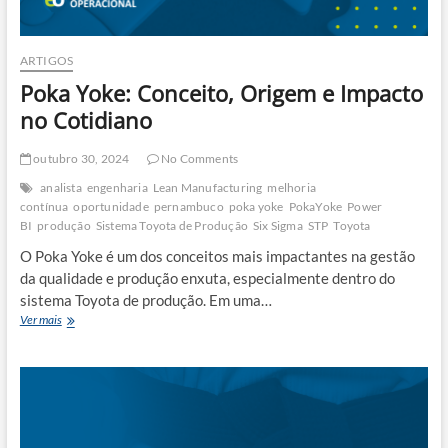
ARTIGOS
Poka Yoke: Conceito, Origem e Impacto
no Cotidiano
outubro 30, 2024
No Comments
analista
engenharia
Lean Manufacturing
melhoria
contínua
oportunidade
pernambuco
poka yoke
PokaYoke
Power
BI
produção
Sistema Toyota de Produção
Six Sigma
STP
Toyota
O Poka Yoke é um dos conceitos mais impactantes na gestão
da qualidade e produção enxuta, especialmente dentro do
sistema Toyota de produção. Em uma…
Poka
Ver mais
Yoke:
Conceito,
Origem
e
Impacto
no
Cotidiano