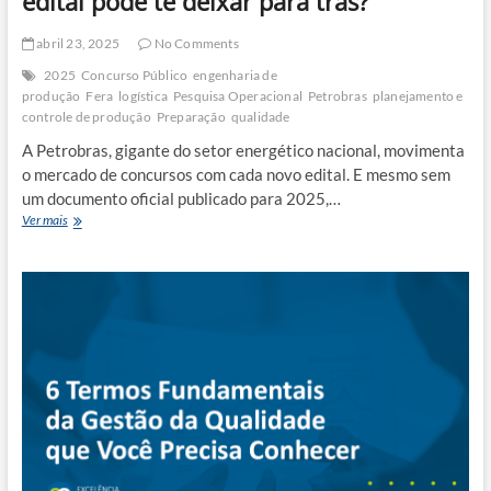
edital pode te deixar para trás?
abril 23, 2025
No Comments
2025
Concurso Público
engenharia de
produção
Fera
logística
Pesquisa Operacional
Petrobras
planejamento e
controle de produção
Preparação
qualidade
A Petrobras, gigante do setor energético nacional, movimenta
o mercado de concursos com cada novo edital. E mesmo sem
um documento oficial publicado para 2025,…
Concurso
Ver mais
Petrobras:
Por
que
esperar
o
edital
pode
te
deixar
para
trás?