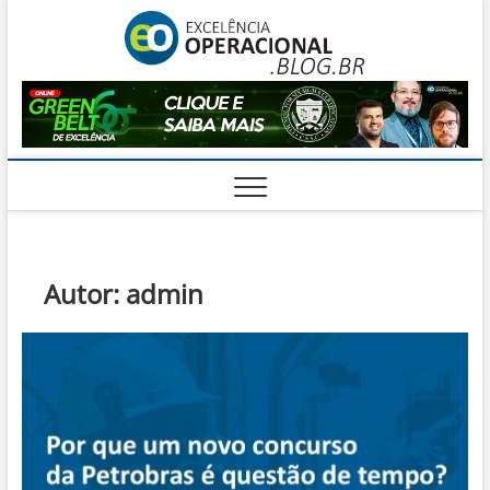
Skip
Excelê
to
O BLOG DA
ENGENHARIA
content
DE OPERAÇÕES
Operac
Autor:
admin