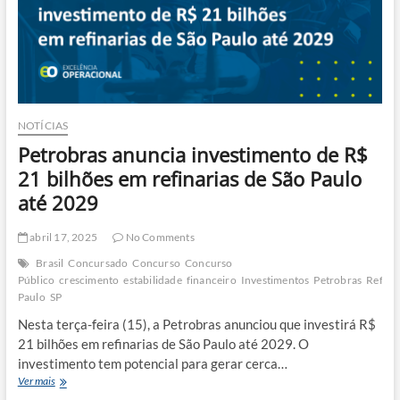
Conhecer
NOTÍCIAS
Petrobras anuncia investimento de R$
21 bilhões em refinarias de São Paulo
até 2029
abril 17, 2025
No Comments
Brasil
Concursado
Concurso
Concurso
Público
crescimento
estabilidade
financeiro
Investimentos
Petrobras
Refina
Paulo
SP
Nesta terça-feira (15), a Petrobras anunciou que investirá R$
21 bilhões em refinarias de São Paulo até 2029. O
investimento tem potencial para gerar cerca…
Petrobras
Ver mais
anuncia