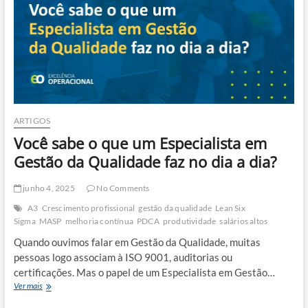
questão
de
tempo?
ARTIGOS
Você sabe o que um Especialista em
Gestão da Qualidade faz no dia a dia?
junho 4, 2025
No Comments
A3
Crescimento profissional
gestão da qualidade
Lean Six
Sigma
MASP
melhoria contínua
PDCA
produtividade
salários altos
Quando ouvimos falar em Gestão da Qualidade, muitas
pessoas logo associam à ISO 9001, auditorias ou
certificações. Mas o papel de um Especialista em Gestão…
Você
Ver mais
sabe