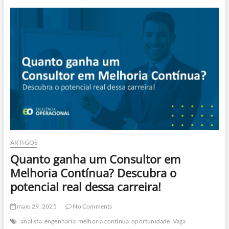
o
que
um
Especialista
em
Gestão
da
Qualidade
faz
no
dia
a
dia?
ARTIGOS
Quanto ganha um Consultor em
Melhoria Contínua? Descubra o
potencial real dessa carreira!
maio 29, 2025
No Comments
analista
engenharia
melhoria contínua
oportunidade
Vaga