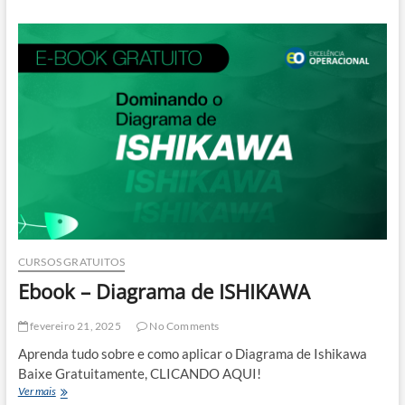
investimento
de
R$
21
bilhões
em
refinarias
de
São
Paulo
até
2029
CURSOS GRATUITOS
Ebook – Diagrama de ISHIKAWA
fevereiro 21, 2025
No Comments
Aprenda tudo sobre e como aplicar o Diagrama de Ishikawa
Baixe Gratuitamente, CLICANDO AQUI!
Ebook
Ver mais