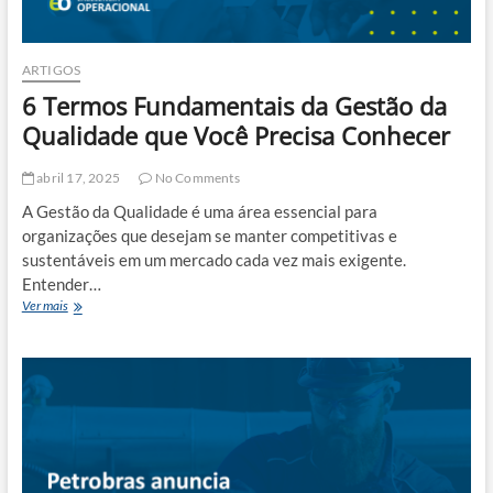
ARTIGOS
6 Termos Fundamentais da Gestão da
Qualidade que Você Precisa Conhecer
abril 17, 2025
No Comments
A Gestão da Qualidade é uma área essencial para
organizações que desejam se manter competitivas e
sustentáveis em um mercado cada vez mais exigente.
Entender…
6
Ver mais
Termos
Fundamentais
da
Gestão
da
Qualidade
que
Você
Precisa