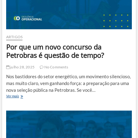
ARTIGOS
Por que um novo concurso da
Petrobras é questão de tempo?
julho 28, 2025
No Comments
Nos bastidores do setor energético, um movimento silencioso,
mas muito claro, vem ganhando força: a preparação para uma
nova seleção pública na Petrobras. Se você…
Por
Ver mais
que
um
novo
concurso
da
Petrobras
é