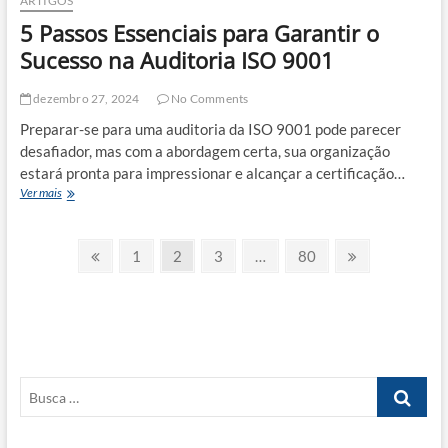
ARTIGOS
5 Passos Essenciais para Garantir o
Sucesso na Auditoria ISO 9001
dezembro 27, 2024
No Comments
Preparar-se para uma auditoria da ISO 9001 pode parecer
desafiador, mas com a abordagem certa, sua organização
estará pronta para impressionar e alcançar a certificação…
5
Ver mais
Passos
Essenciais
Paginação
para
Previous
Page
Page
Page
Page
Next
1
2
3
…
80
Garantir
page
page
de
o
Sucesso
posts
na
Auditoria
ISO
9001
Busca
…