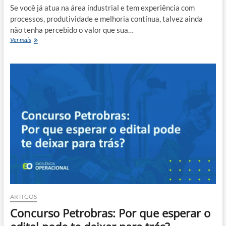
Se você já atua na área industrial e tem experiência com
processos, produtividade e melhoria contínua, talvez ainda
não tenha percebido o valor que sua…
Quanto
Ver mais
ganha
um
Consultor
em
Melhoria
Contínua?
Descubra
o
potencial
real
dessa
carreira!
ARTIGOS
Concurso Petrobras: Por que esperar o