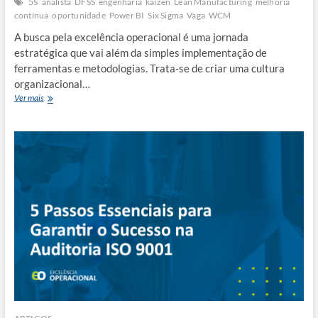
5S
analista
DFSS
engenharia
kaizen
Lean Manufacturing
melhoria
contínua
oportunidade
Power BI
Six Sigma
Vaga
WCM
A busca pela excelência operacional é uma jornada
estratégica que vai além da simples implementação de
ferramentas e metodologias. Trata-se de criar uma cultura
organizacional…
Caminho
Ver mais
para
a
Excelência
Operacional:
Por
onde
começar?